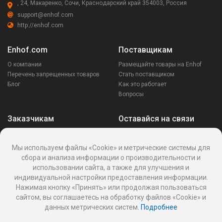
, 24, Макаренко, Сочи, Краснодарский край 354003, Россия
support@enhof.com
http://enhof.com
Enhof.com
Поставщикам
О компании
Размещайте товары на Enhof
Перечень запрещенных товаров
Стать поставщиком
Блог
Как это работает
Вопросы
Заказчикам
Оставайся на связи
Аккаунт
Ваши запросы
Мы используем файлы «Cookie» и метрические системы для
Споры
сбора и анализа информации о производительности и
Написать поставщику
использовании сайта, а также для улучшения и
Написать в поддержку
индивидуальной настройки предоставления информации.
Реквизиты
Нажимая кнопку «Принять» или продолжая пользоваться
сайтом, вы соглашаетесь на обработку файлов «Cookie» и
данных метрических систем.
Подробнее
Политика Cookies