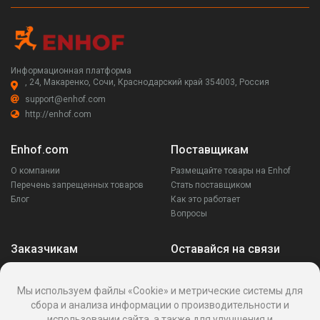
Информационная платформа
, 24, Макаренко, Сочи, Краснодарский край 354003, Россия
support@enhof.com
http://enhof.com
Enhof.com
Поставщикам
О компании
Размещайте товары на Enhof
Перечень запрещенных товаров
Стать поставщиком
Блог
Как это работает
Вопросы
Заказчикам
Оставайся на связи
Аккаунт
Ваши запросы
Мы используем файлы «Cookie» и метрические системы для
Споры
сбора и анализа информации о производительности и
Написать поставщику
использовании сайта, а также для улучшения и