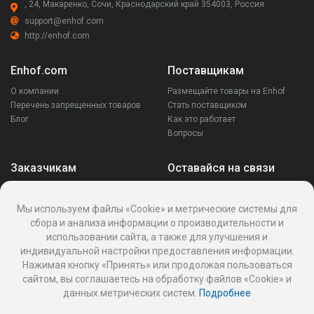
, 24, Макаренко, Сочи, Краснодарский край 354003, Россия
support@enhof.com
http://enhof.com
Enhof.com
Поставщикам
О компании
Размещайте товары на Enhof
Перечень запрещенных товаров
Стать поставщиком
Блог
Как это работает
Вопросы
Заказчикам
Оставайся на связи
Аккаунт
Ваши запросы
Мы используем файлы «Cookie» и метрические системы для
Споры
сбора и анализа информации о производительности и
Написать поставщику
использовании сайта, а также для улучшения и
Написать в поддержку
индивидуальной настройки предоставления информации.
Реквизиты
Нажимая кнопку «Принять» или продолжая пользоваться
сайтом, вы соглашаетесь на обработку файлов «Cookie» и
данных метрических систем.
Подробнее
Политика Cookies