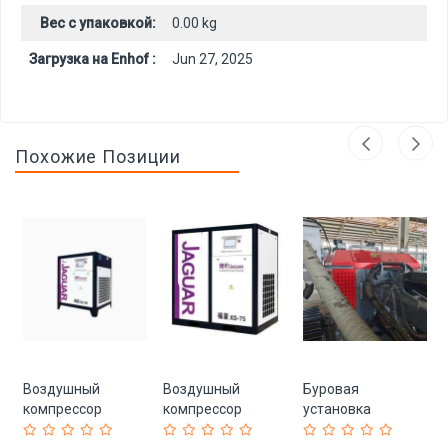
Вес с упаковкой:
0.00 kg
Загрузка на Enhof :
Jun 27, 2025
Похожие Позиции
Воздушный
Воздушный
Буровая
компрессор
компрессор
установка
Jaguar Screw для
Jaguar 30HP Silent
гидравлическая