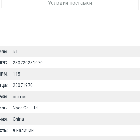
Условия поставки
ели:
RT
UPC:
250720251970
PN:
115
вца:
25071970
вки:
оптом
ель:
Npcc Co., Ltd
ния:
China
сть:
в наличии