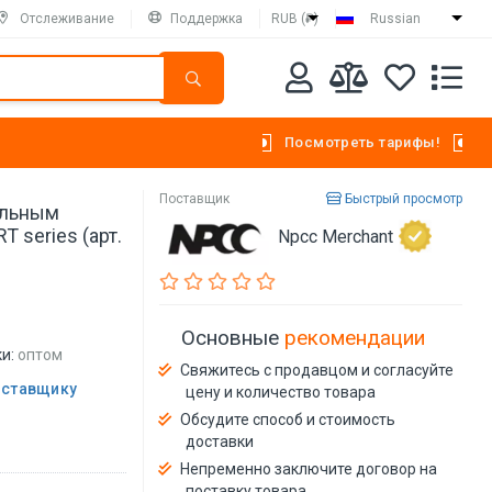
Отслеживание
Поддержка
RUB (₽)
Russian
Посмотреть тарифы!
Поставщик
Быстрый просмотр
альным
 series (арт.
Npcc Merchant
Основные
рекомендации
и:
оптом
Свяжитесь с продавцом и согласуйте
оставщику
цену и количество товара
Обсудите способ и стоимость
доставки
Непременно заключите договор на
поставку товара