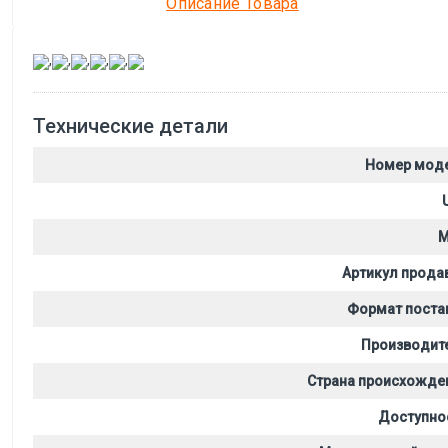
Описание Товара
,
,
,
,
,
Технические детали
Номер мод
M
Артикул прода
Формат поста
Производит
Страна происхожде
Доступно