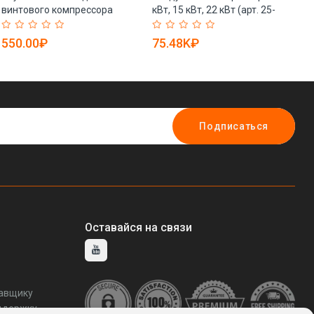
винтового компрессора
кВт, 15 кВт, 22 кВт (арт. 25-
л.
REDSTAR AIV/JIV series (арт.
19062457)
п
25-28071883)
ис
550.00₽
75.48K₽
2
19
Подписаться
Оставайся на связи
тавщику
ддержку