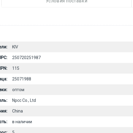
Условия поставки
ели:
KIV
UPC:
250720251987
PN:
115
вца:
25071988
вки:
оптом
ель:
Npcc Co., Ltd
ния:
China
сть:
в наличии
рос:
5