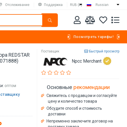
Отслеживание
Поддержка
RUB (₽)
Russian
Посмотреть тарифы!
Поставщик
Быстрый просмотр
сора REDSTAR
8071888)
Npcc Merchant
и:
оптом
Основные
рекомендации
оставщику
Свяжитесь с продавцом и согласуйте
цену и количество товара
Обсудите способ и стоимость
доставки
Непременно заключите договор на
поставку товара