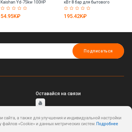
Kaishan Yd-75kw 100HP
кВт 8 бар для бытового
од
двухступенчатый высокого
использования (арт. 25-
п
давления (арт. 25-28071754)
19062477)
эл
54.95K₽
195.42K₽
4
пр
19
Подписаться
Оставайся на связи
и сайта, а также для улучшения и индивидуальной настройки
тавщику
 файлов «Cookie» и данных метрических систем.
Подробнее
ддержку