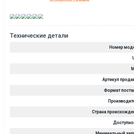
,
,
,
,
,
Технические детали
Номер мод
M
Артикул прода
Формат поста
Производит
Страна происхожде
Доступно
Минимальный зап