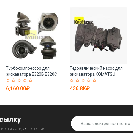
Турбокомпрессор для
Гидравлический насос для
экскаватора E320B E320C
экскаватора KOMATSU
S6K 3066 (арт. 25-19080936)
PC210-8K (арт. 25-19080693)
6,160.00₽
436.8K₽
ссылку
ие новости, обновления и