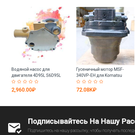
ра
Водяной насос для
Гусеничный мотор MSF-
-
двигателя 4D95L S6D95L
340VP-EH для Komatsu
6206-61-1104 (арт. 25-
PC800-7/8 (арт. 25-
19080756)
19080794)
2,960.00₽
72.08K₽
Подписывайтесь На Нашу Ра
Подпишитесь на нашу рассылку, чтобы получать последн