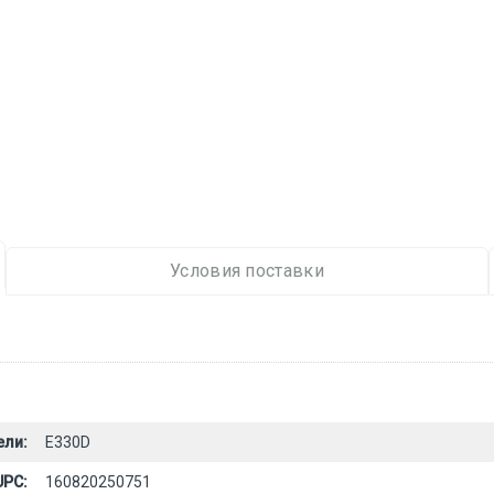
Условия поставки
ели:
E330D
UPC:
160820250751