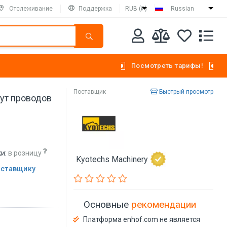
Отслеживание
Поддержка
RUB (₽)
Russian
Посмотреть тарифы!
Поставщик
Быстрый просмотр
гут проводов
и:
в розницу
Kyotechs Machinery
оставщику
Основные
рекомендации
Платформа enhof.com не является