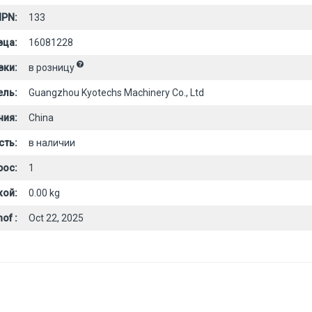
PN:
133
вца:
16081228
вки:
в розницу
ель:
Guangzhou Kyotechs Machinery Co., Ltd
ния:
China
сть:
в наличии
рос:
1
кой:
0.00 kg
of :
Oct 22, 2025