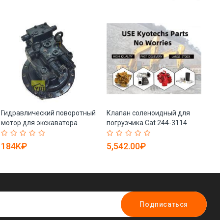
Гидравлический поворотный
Клапан соленоидный для
Со
мотор для экскаватора
погрузчика Cat 244-3114
дл
SK500LC-10 (арт. 25-
высококачественный (арт.
EC
19080759)
25-19080924)
184K₽
5,542.00₽
2
Подписаться