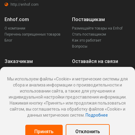
http://enhof.com
Enhof.com
Поставщикам
О компании
Размещайте товары на Enhof
Перечень запрещенных товаров
Стать поставщиком
Блог
Как это работает
Вопросы
Заказчикам
Оставайся на связи
Аккаунт
Ваши запросы
Мы используем файлы «Cookie» и метрические системы для
Споры
сбора и анализа информации о производительности и
Написать поставщику
использовании сайта, а также для улучшения и
Написать в поддержку
индивидуальной настройки предоставления информации.
Реквизиты
Нажимая кнопку «Принять» или продолжая пользоваться
сайтом, вы соглашаетесь на обработку файлов «Cookie» и
данных метрических систем.
Подробнее
Политика Cookies
Политика обработки персональных данных
Принять
Отклонить
Оферта пользования информационной платформой