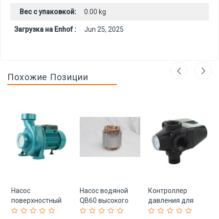
Вес с упаковкой:
0.00 kg
Загрузка на Enhof :
Jun 25, 2025
Похожие Позиции
Насос
Насос водяной
Контроллер
поверхностный
QB60 высокого
давления для
центробежный
давления
насоса воды с