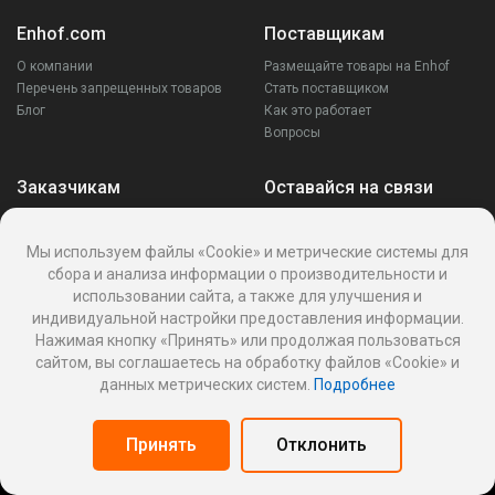
Enhof.com
Поставщикам
О компании
Размещайте товары на Enhof
Перечень запрещенных товаров
Стать поставщиком
Блог
Как это работает
Вопросы
Заказчикам
Оставайся на связи
Аккаунт
Ваши запросы
Мы используем файлы «Cookie» и метрические системы для
Споры
сбора и анализа информации о производительности и
Написать поставщику
использовании сайта, а также для улучшения и
Написать в поддержку
индивидуальной настройки предоставления информации.
Реквизиты
Нажимая кнопку «Принять» или продолжая пользоваться
сайтом, вы соглашаетесь на обработку файлов «Cookie» и
данных метрических систем.
Подробнее
Политика Cookies
Политика обработки персональных данных
Принять
Отклонить
Оферта пользования информационной платформой
Панель поставщика
© 2026
Enhof