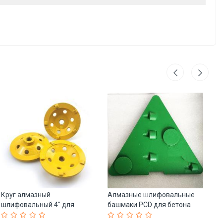
Круг алмазный
Алмазные шлифовальные
Шл
шлифовальный 4" для
башмаки PCD для бетона
ал
бетона и клея (арт. 25-
(арт. 25-19083448)
25