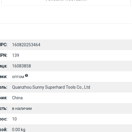
UPC:
160820253464
PN:
139
вца:
16083858
вки:
оптом
ель:
Quanzhou Sunny Superhard Tools Co., Ltd
ния:
China
сть:
в наличии
рос:
10
кой:
0.00 kg