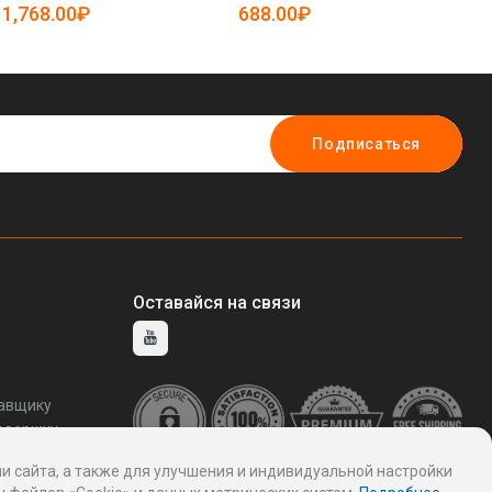
19083449)
1,768.00₽
688.00₽
2
Подписаться
Оставайся на связи
тавщику
ддержку
и сайта, а также для улучшения и индивидуальной настройки