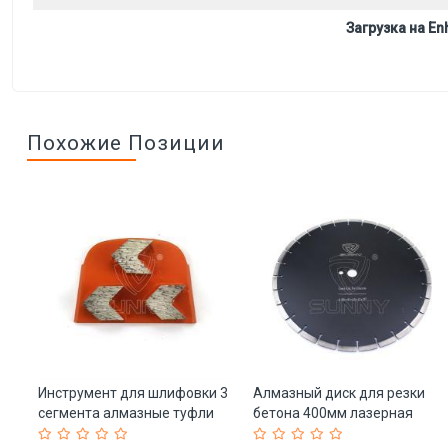
Загрузка на Enh
Похожие Позиции
Инструмент для шлифовки 3
Алмазный диск для резки
сегмента алмазные туфли
бетона 400мм лазерная
(арт. 25-19083430)
сварка (арт. 25-19083500)