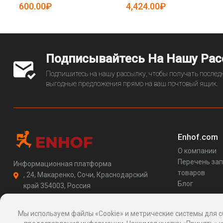
600.00₽
4,424.00₽
Подписывайтесь На Нашу Ра
Подпишитесь на нашу рассылку, чтобы получать последн
выгодные предложения прямо на ваш почтовый ящик.
Enhof.com
О компании
Перечень за
Информационная платформа
товаров
, 24, Макаренко, Сочи, Краснодарский
Блог
край 354003, Россия
support@enhof.com
http://enhof.com
Мы используем файлы «Cookie» и метрические системы для с