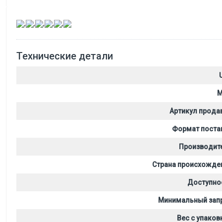
,
,
,
,
,
Технические детали
M
Артикул прода
Формат поста
Производит
Страна происхожде
Доступно
Минимальный зап
Вес с упаков