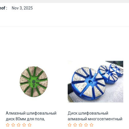
of :
Nov 3, 2025
Алмазный шлифовальный
Диск шлифовальный
диск 80мм для пола,
алмазный многосегментный
толщина 8мм (арт. 25-
для бетона (арт. 25-