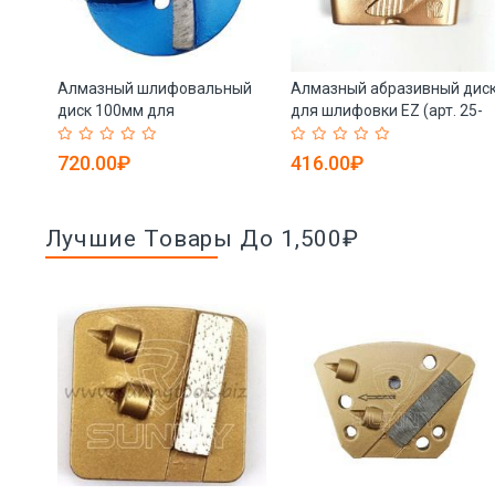
т
Алмазный шлифовальный
Алмазный абразивный дис
мент
диск 100мм для
для шлифовки EZ (арт. 25-
шлифмашины (арт. 25-
19083836)
19083837)
720.00₽
416.00₽
Лучшие Товары До 1,500₽