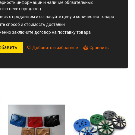
3 сегмента для бетона (арт. 25-19083712)
ерность информации и наличие обязательных
атов несёт продавец
2,621.00₽
есь с продавцом и согласуйте цену и количество товара
те способ и стоимость доставки
енно заключите договор на поставку товара
обавить
Добавить в избранное
Сравнить