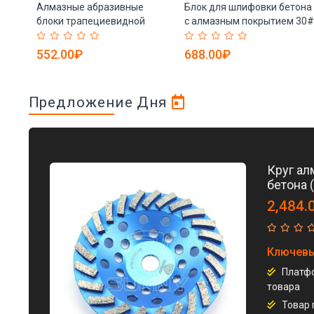
дные
Алмазные абразивные
Блок для шлифовки бетона
и
блоки трапециевидной
с алмазным покрытием 30#
формы для шлифовки (арт.
60# 80# (арт. 25-19083674)
25-19083681)
552.00₽
688.00₽
Предложение Дня
Круг ал
бетона 
2,484.
Ключевы
Платфо
товара
Товар 