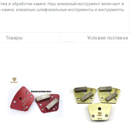
ства и обработки камня. Наш алмазный инструмент включает в
и камня, алмазные шлифовальные инструменты и инструменты
тура" - в наших изделиях мы используем высококачественные
екоторые материалы импортируются от известных зарубежных
ших коронках для армированного корончатого сверления
Товары
Условия поставки
твенный алмаз, импортируемый из ирландского "Element 6".
ей алмазной пилы импортируется из Bekaert (Италия) и Diepa