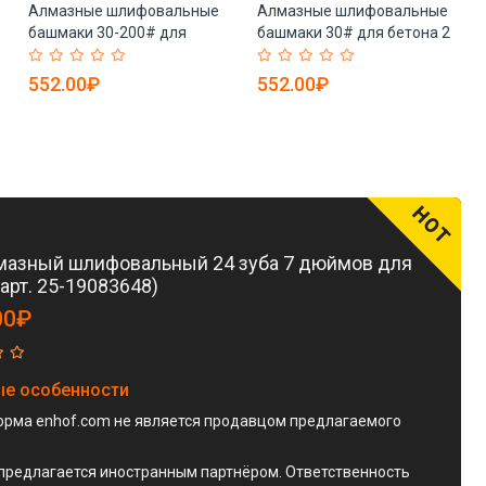
Алмазные шлифовальные
Алмазные шлифовальные
башмаки 30-200# для
башмаки 30# для бетона 2
полировки бетона (арт. 25-
сегмента (арт. 25-19083676)
19083675)
552.00₽
552.00₽
HOT
Алмазный шлифовальный круг 7 дюймов
10 сегментов (арт. 25-19083624)
мазный шлифовальный 24 зуба 7 дюймов для
(арт. 25-19083648)
2,196.00₽
00₽
Круглый алмазный шлифовальный диск
250мм 30# для пола (арт. 25-19083636)
е особенности
2,376.00₽
рма enhof.com не является продавцом предлагаемого
Круг алмазный шлифовальный 7 дюймов
предлагается иностранным партнёром. Ответственность