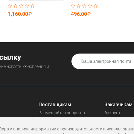
1,160.00₽
496.00₽
ссылку
ие новости, обновления и
Поставщикам
Заказчикам
Размещайте товары на
Аккаунт
прещенных
Enhof
Ваши запросы
Стать поставщиком
Споры
бора и анализа информации о производительности и использовани
Как это работает
Написать пос