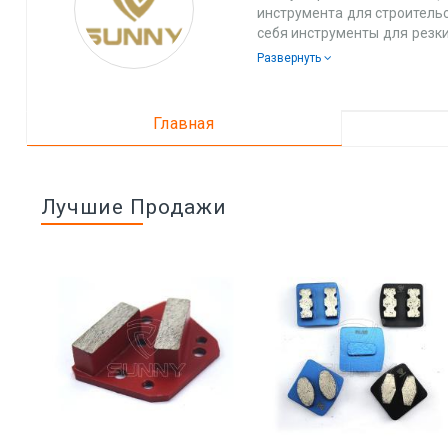
инструмента для строитель
себя инструменты для резк
для алмазного сверления.
Развернуть
"Качество - это наша куль
искусственные алмазы, а н
брендов. Например, в на
Главная
используется высококачес
Стальная проволока для наш
(Германия).
Лучшие Продажи