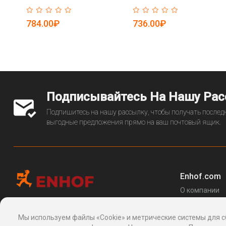
784.00₽
736.00₽
Подписывайтесь На Нашу Ра
Подпишитесь на нашу рассылку, чтобы получать последн
выгодные предложения прямо на ваш почтовый ящик.
Enhof.com
О компании
Перечень за
Информационная платформа
товаров
, 24, Макаренко, Сочи, Краснодарский
Мы используем файлы «Cookie» и метрические системы для с
Блог
край 354003, Россия