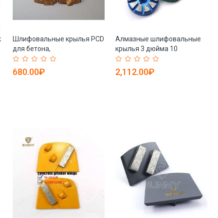
к
Шлифовальные крылья PCD
Алмазные шлифовальные
для бетона,
крылья 3 дюйма 10
многосегментные (арт. 25-
сегментов (арт. 25-
19083835)
19083834)
680.00₽
2,112.00₽