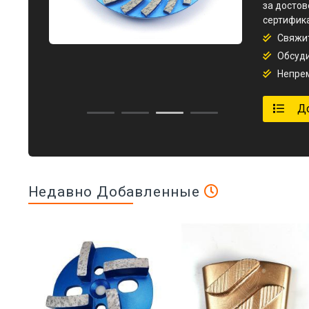
за достов
сертифик
Свяжит
Обсуди
Непрем
Д
Недавно Добавленные