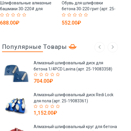
Шлифовальные алмазные
Обувь для шлифовки
Алм
башмаки 30-220# для
бетона 30-220 грит (арт. 25-
баш
бетона (арт. 25-19083677)
19083678)
шли
190
688.00₽
552.00₽
55
Популярные Товары
Алмазный шлифовальный диск для
бетона 1/4PCD Lavina (арт. 25-19083358)
704.00₽
Алмазный шлифовальный диск Redi Lock
для пола (арт. 25-19083361)
1,152.00₽
Алмазный шлифовальный круг для бетона