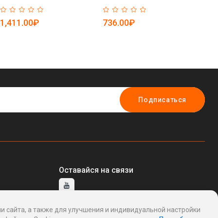
1,411.00₽
736.00₽
64
Подписаться
Оставайся на связи
и сайта, а также для улучшения и индивидуальной настройки
тавщику