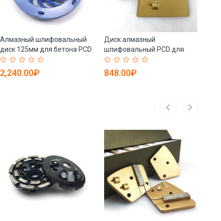
Алмазный шлифовальный
Диск алмазный
Алм
диск 125мм для бетона PCD
шлифовальный PCD для
дис
(арт. 25-19083833)
бетона, долговечный (арт.
дво
25-19083832)
25-
2,240.00₽
848.00₽
92