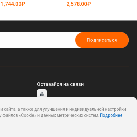
1,744.00₽
2,578.00₽
1
Подписаться
Оставайся на связи
и сайта, а также для улучшения и индивидуальной настройки
тавщику
 файлов «Cookie» и данных метрических систем.
Подробнее
ддержку