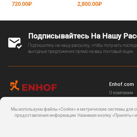
настраиваемый (арт. 25-
720.00₽
2,800.00₽
19083493)
Подписывайтесь На Нашу Ра
Подпишитесь на нашу рассылку, чтобы получать последн
выгодные предложения прямо на ваш почтовый ящик.
Enhof.com
О компании
Перечень за
Информационная платформа
товаров
, 24, Макаренко, Сочи, Краснодарский
Мы используем файлы «Cookie» и метрические системы для с
Блог
край 354003, Россия
предоставления информации. Нажимая кнопку «Принять» ил
support@enhof.com
http://enhof.com