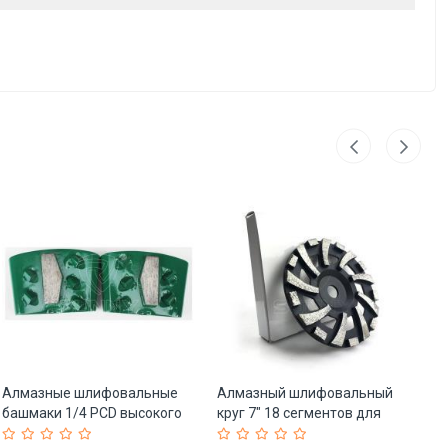
Алмазные шлифовальные
Алмазный шлифовальный
Ш
башмаки 1/4 PCD высокого
круг 7" 18 сегментов для
ма
качества (арт. 25-19083718)
бетона (арт. 25-19083582)
бе