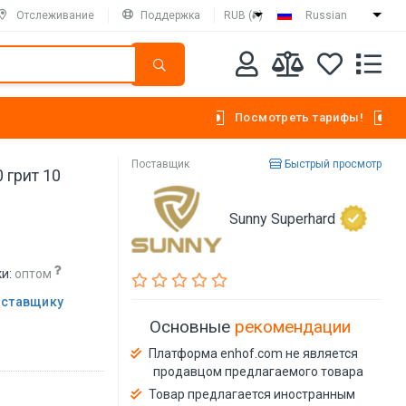
Отслеживание
Поддержка
RUB (₽)
Russian
Посмотреть тарифы!
Поставщик
Быстрый просмотр
 грит 10
Sunny Superhard
и:
оптом
оставщику
Основные
рекомендации
Платформа enhof.com не является
продавцом предлагаемого товара
Товар предлагается иностранным