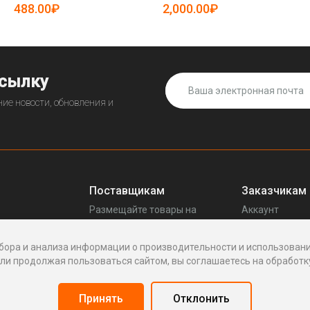
19083772)
488.00₽
2,000.00₽
ссылку
ие новости, обновления и
Поставщикам
Заказчикам
Размещайте товары на
Аккаунт
прещенных
Enhof
Ваши запросы
Стать поставщиком
Споры
бора и анализа информации о производительности и использовани
Как это работает
Написать пос
и продолжая пользоваться сайтом, вы соглашаетесь на обработку
Вопросы
Написать в по
Реквизиты
Принять
Отклонить