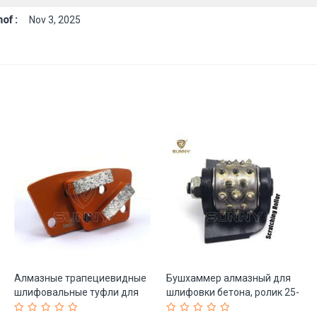
of :
Nov 3, 2025
Алмазные трапециевидные
Бушхаммер алмазный для
шлифовальные туфли для
шлифовки бетона, ролик 25-
бетона 30# 120# (арт. 25-
19083689