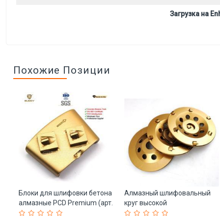
Загрузка на Enh
Похожие Позиции
Блоки для шлифовки бетона
Алмазный шлифовальный
ля
алмазные PCD Premium (арт.
круг высокой
25-19083736)
производительности,