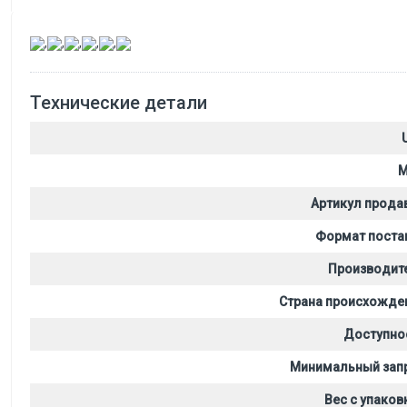
,
,
,
,
,
Технические детали
M
Артикул прода
Формат поста
Производит
Страна происхожде
Доступно
Минимальный зап
Вес с упаков