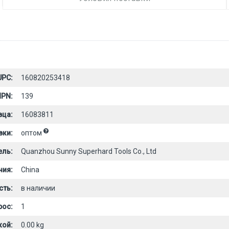
UPC:
160820253418
PN:
139
вца:
16083811
вки:
оптом
ель:
Quanzhou Sunny Superhard Tools Co., Ltd
ния:
China
сть:
в наличии
рос:
1
кой:
0.00 kg