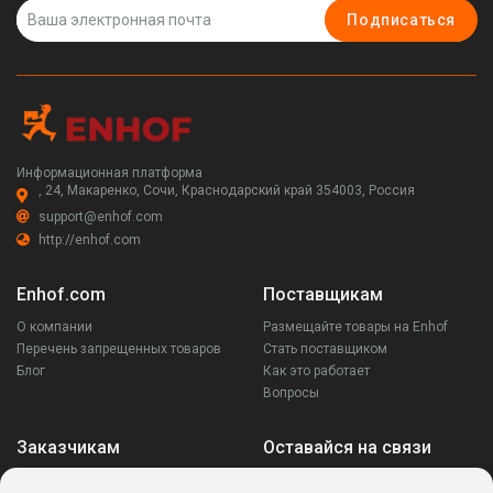
Подписаться
Информационная платформа
, 24, Макаренко, Сочи, Краснодарский край 354003, Россия
support@enhof.com
http://enhof.com
Enhof.com
Поставщикам
О компании
Размещайте товары на Enhof
Перечень запрещенных товаров
Стать поставщиком
Блог
Как это работает
Вопросы
Заказчикам
Оставайся на связи
Аккаунт