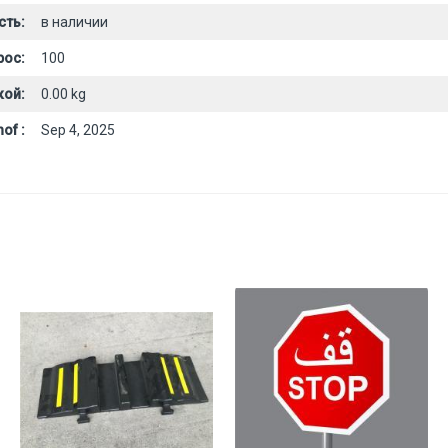
сть:
в наличии
рос:
100
кой:
0.00 kg
of :
Sep 4, 2025