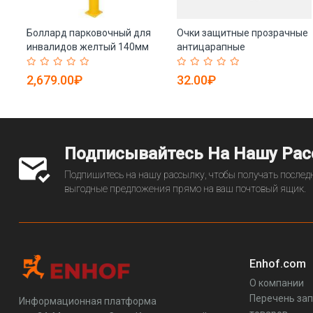
Боллард парковочный для
Очки защитные прозрачные
инвалидов желтый 140мм
антицарапные
(арт. 25-5083482)
противотуманные (арт. 25-
5083448)
2,679.00₽
32.00₽
Подписывайтесь На Нашу Ра
Подпишитесь на нашу рассылку, чтобы получать последн
выгодные предложения прямо на ваш почтовый ящик.
Enhof.com
О компании
Перечень за
Информационная платформа