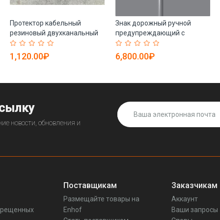
Протектор кабельный
Знак дорожный ручной
резиновый двухканальный
предупреждающий с
уличный (арт. 25-5083400)
арабским текстом (арт. 25-
5083772)
1,120.00₽
6,800.00₽
ссылку
ие новости, обновления и
Поставщикам
Заказчикам
Размещайте товары на
Аккаунт
прещенных
Enhof
Ваши запросы