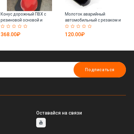
Конус дорожный ПВХ с
Молоток аварийный
Ог
резиновой основой и
автомобильный с резаком и
ре
светоотражающей лентой
карбидным наконечником
1.
(арт. 25-5083701)
(арт. 25-5083812)
368.00₽
120.00₽
9
Подписаться
Оставайся на связи