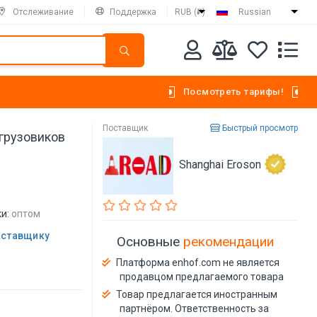
Отслеживание
Поддержка
RUB (₽)
Russian
Посмотреть тарифы!
Поставщик
Быстрый просмотр
грузовиков
Shanghai Eroson
и:
оптом
оставщику
Основные
рекомендации
Платформа enhof.com не является
продавцом предлагаемого товара
Товар предлагается иностранным
партнёром. Ответственность за