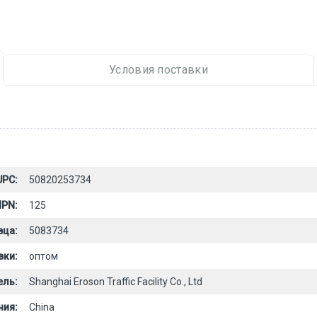
Условия поставки
UPC:
50820253734
PN:
125
вца:
5083734
вки:
оптом
ель:
Shanghai Eroson Traffic Facility Co., Ltd
ния:
China