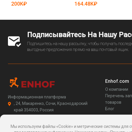
25-5083076)
200K₽
164.48K₽
Подписывайтесь На Нашу Ра
Подпишитесь на нашу рассылку, чтобы получать последн
выгодные предложения прямо на ваш почтовый ящик.
Enhof.com
О компании
Перечень за
Информационная платформа
товаров
, 24, Макаренко, Сочи, Краснодарский
Блог
край 354003, Россия
support@enhof.com
http://enhof.com
Мы используем файлы «Cookie» и метрические системы для с