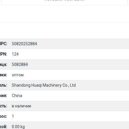
UPC:
50820252884
PN:
124
вца:
5082884
вки:
оптом
ель:
Shandong Huaqi Machinery Co., Ltd
ния:
China
сть:
в наличии
рос:
1
кой:
0.00 kg