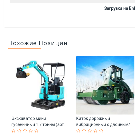
Загрузка на Enh
Похожие Позиции
ля
Экскаватор мини
Каток дорожный
гусеничный 1.7 тонны (арт.
вибрационный с двойным/
25-5082899)
одинарным барабаном (арт.