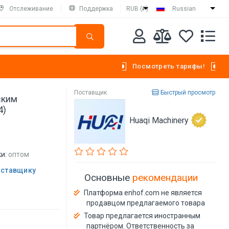
Отслеживание
Поддержка
RUB (₽)
Russian
Посмотреть тарифы!
Поставщик
Быстрый просмотр
ским
4)
Huaqi Machinery
и:
оптом
оставщику
Основные
рекомендации
Платформа enhof.com не является
продавцом предлагаемого товара
Товар предлагается иностранным
партнёром. Ответственность за