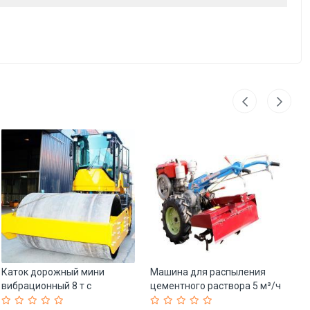
Каток дорожный мини
Машина для распыления
Фр
вибрационный 8 т с
цементного раствора 5 м³/ч
по
гидравликой Huade (арт. 25-
для бетономешалок (арт. 25-
эл