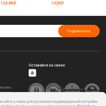
5083092)
12062298)
ма
124.8K₽
102K₽
1
12
Подписаться
Оставайся на связи
тавщику
ддержку
и сайта, а также для улучшения и индивидуальной настройки