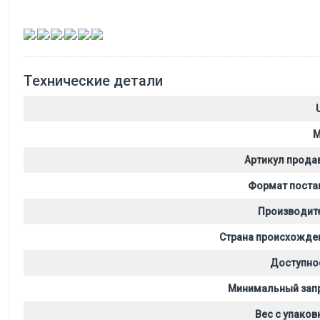
,
,
,
,
,
Технические детали
M
Артикул прода
Формат поста
Производит
Страна происхожде
Доступно
Минимальный зап
Вес с упаков