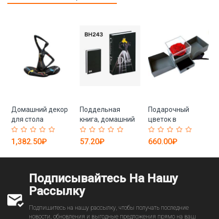
Домашний декор
Поддельная
Подарочный
для стола
книга, домашний
цветок в
декор
коробочке
1,382.50₽
57.20₽
660.00₽
Подписывайтесь На Нашу
Рассылку
Подпишитесь на нашу рассылку, чтобы получать последние
новости, обновления и выгодные предложения прямо на ваш