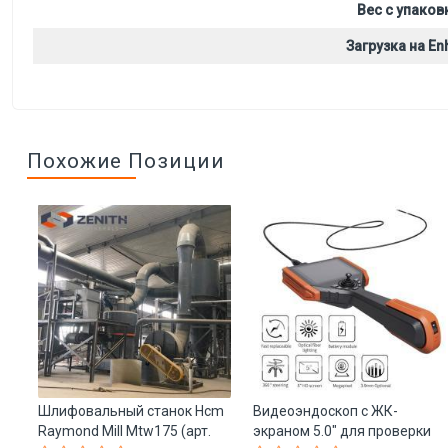
Вес с упаков
Загрузка на Enh
Похожие Позиции
ия
Шлифовальный станок Hcm
Видеоэндоскоп с ЖК-
Raymond Mill Mtw175 (арт.
экраном 5.0" для проверки