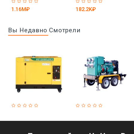
)
25-30071882)
турбинных двигателей и
шахт (арт. 25-30071705)
1.16M₽
182.2K₽
Вы Недавно Смотрели