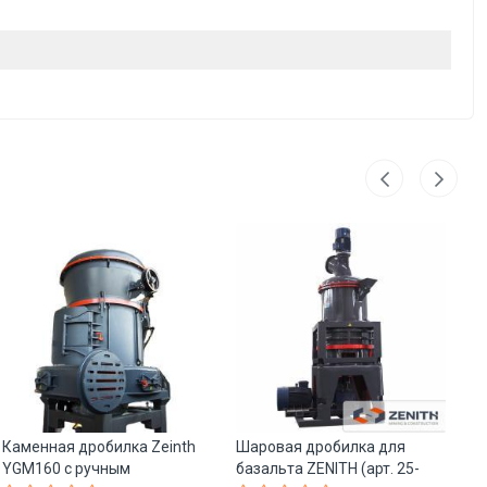
Каменная дробилка Zeinth
Шаровая дробилка для
Др
YGM160 с ручным
базальта ZENITH (арт. 25-
дл