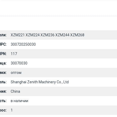
ели:
XZM221 XZM224 XZM236 XZM244 XZM268
UPC:
300720250030
PN:
117
вца:
30070030
вки:
оптом
ель:
Shanghai Zenith Machinery Co., Ltd
ния:
China
сть:
в наличии
рос:
1