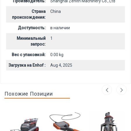
Производитель:
Shanghai Zenith Machinery Co., Ltd
Страна
China
происхождения:
Доступность:
в наличии
Минимальный
1
запрос:
Вес с упаковкой:
0.00 kg
Загрузка на Enhof :
Aug 4, 2025
Похожие Позиции