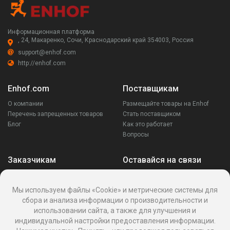
Информационная платформа
, 24, Макаренко, Сочи, Краснодарский край 354003, Россия
support@enhof.com
http://enhof.com
Enhof.com
Поставщикам
О компании
Размещайте товары на Enhof
Перечень запрещенных товаров
Стать поставщиком
Блог
Как это работает
Вопросы
Заказчикам
Оставайся на связи
Аккаунт
Ваши запросы
Мы используем файлы «Cookie» и метрические системы для
Споры
сбора и анализа информации о производительности и
Написать поставщику
использовании сайта, а также для улучшения и
Написать в поддержку
индивидуальной настройки предоставления информации.
Реквизиты