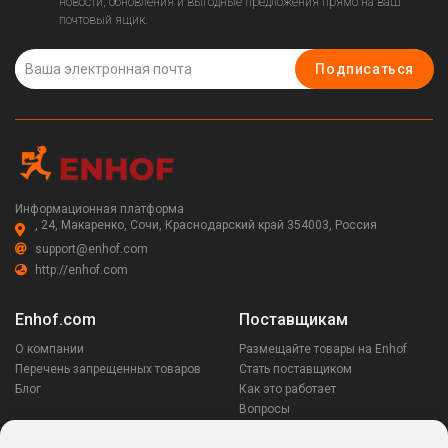
новости, обновления и выгодные предложения прямо на ваш
почтовый ящик.
Подписаться
Информационная платформа
, 24, Макаренко, Сочи, Краснодарский край 354003, Россия
support@enhof.com
http://enhof.com
Enhof.com
Поставщикам
О компании
Размещайте товары на Enhof
Перечень запрещенных товаров
Стать поставщиком
Блог
Как это работает
Вопросы