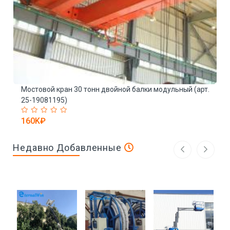
Мостовой кран 30 тонн двойной балки модульный (арт.
Э
25-19081195)
(
160K₽
Недавно Добавленные