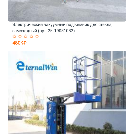
Электрический вакуумный подъемник для стекла,
Э
самоходный (арт. 25-19081082)
1
480K₽