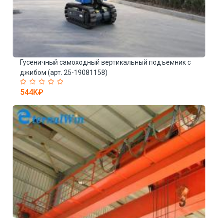
Гусеничный самоходный вертикальный подъемник с
Э
джибом (арт. 25-19081158)
т
544K₽