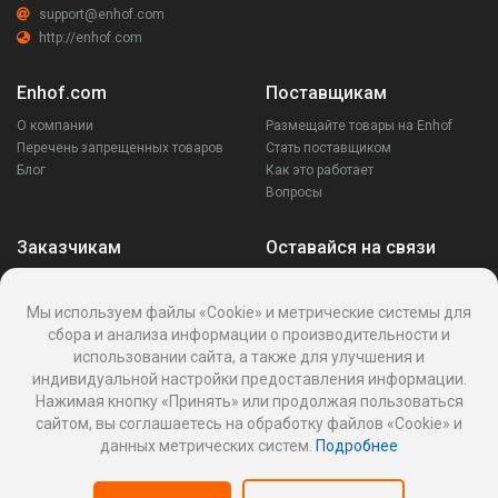
support@enhof.com
http://enhof.com
Enhof.com
Поставщикам
О компании
Размещайте товары на Enhof
Перечень запрещенных товаров
Стать поставщиком
Блог
Как это работает
Вопросы
Заказчикам
Оставайся на связи
Аккаунт
Ваши запросы
Мы используем файлы «Cookie» и метрические системы для
Споры
сбора и анализа информации о производительности и
Написать поставщику
использовании сайта, а также для улучшения и
Написать в поддержку
индивидуальной настройки предоставления информации.
Реквизиты
Нажимая кнопку «Принять» или продолжая пользоваться
сайтом, вы соглашаетесь на обработку файлов «Cookie» и
данных метрических систем.
Подробнее
Политика Cookies
Политика обработки персональных данных