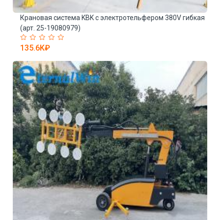
Крановая система KBK с электротельфером 380V гибкая
К
(арт. 25-19080979)
п
135.6K₽