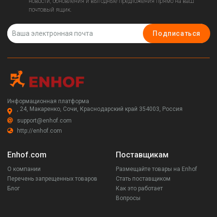
новости, обновления и выгодные предложения прямо на ваш
почтовый ящик.
Подписаться
Информационная платформа
, 24, Макаренко, Сочи, Краснодарский край 354003, Россия
support@enhof.com
http://enhof.com
Enhof.com
Поставщикам
О компании
Размещайте товары на Enhof
Перечень запрещенных товаров
Стать поставщиком
Блог
Как это работает
Вопросы