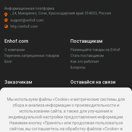
Информационная платформа
, 24, Макаренко, Сочи, Краснодарский край 354003, Россия
support@enhof.com
http://enhof.com
Enhof.com
Поставщикам
О компании
Размещайте товары на Enhof
Перечень запрещенных товаров
Стать поставщиком
Блог
Как это работает
Вопросы
Заказчикам
Оставайся на связи
Аккаунт
Ваши запросы
Мы используем файлы «Cookie» и метрические системы для
Споры
сбора и анализа информации о производительности и
Написать поставщику
использовании сайта, а также для улучшения и
Написать в поддержку
индивидуальной настройки предоставления информации.
Реквизиты
Нажимая кнопку «Принять» или продолжая пользоваться
сайтом, вы соглашаетесь на обработку файлов «Cookie» и