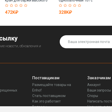
кран для баржи высокого
однобалочный 10т с
качества (арт. 25-19081173)
пультом и моторами 20м
(арт. 25-19081385)
472K₽
328K₽
ссылку
ие новости, обновления и
Поставщикам
Заказчикам
Размещайте товары на
Аккаунт
прещенных
Enhof
Ваши запросы
Стать поставщиком
Споры
Как это работает
Написать пос
Вопросы
Написать в по