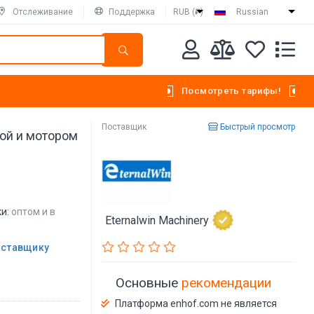
Отслеживание
Поддержка
RUB (₽)
Russian
Посмотреть тарифы!
Поставщик
Быстрый просмотр
кой и мотором
и:
оптом и в
Eternalwin Machinery
оставщику
Основные
рекомендации
Платформа enhof.com не является