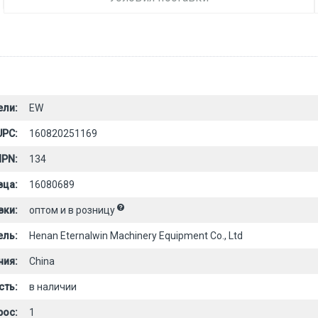
ели:
EW
UPC:
160820251169
PN:
134
вца:
16080689
вки:
оптом и в розницу
ель:
Henan Eternalwin Machinery Equipment Co., Ltd
ния:
China
сть:
в наличии
рос:
1