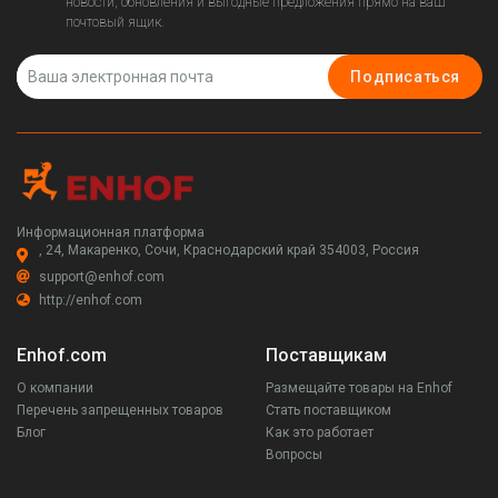
новости, обновления и выгодные предложения прямо на ваш
почтовый ящик.
Подписаться
Информационная платформа
, 24, Макаренко, Сочи, Краснодарский край 354003, Россия
support@enhof.com
http://enhof.com
Enhof.com
Поставщикам
О компании
Размещайте товары на Enhof
Перечень запрещенных товаров
Стать поставщиком
Блог
Как это работает
Вопросы