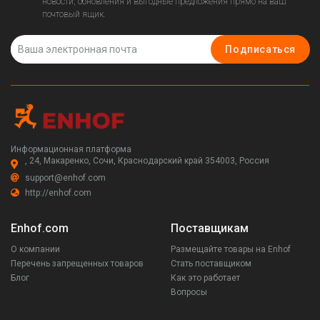
новости, обновления и выгодные предложения прямо на ваш
почтовый ящик.
Подписаться
Информационная платформа
, 24, Макаренко, Сочи, Краснодарский край 354003, Россия
support@enhof.com
http://enhof.com
Enhof.com
Поставщикам
О компании
Размещайте товары на Enhof
Перечень запрещенных товаров
Стать поставщиком
Блог
Как это работает
Вопросы