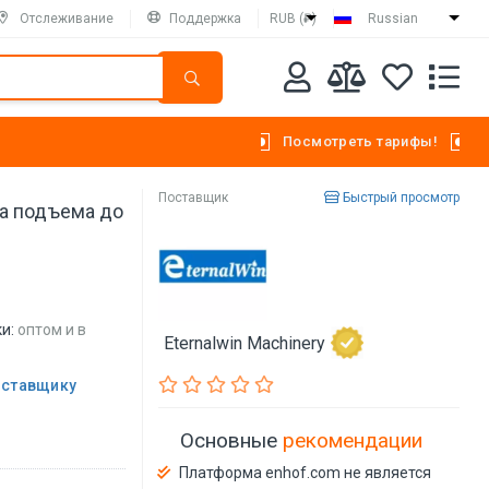
Отслеживание
Поддержка
RUB (₽)
Russian
Посмотреть тарифы!
Поставщик
Быстрый просмотр
та подъема до
и:
оптом и в
Eternalwin Machinery
оставщику
Основные
рекомендации
Платформа enhof.com не является