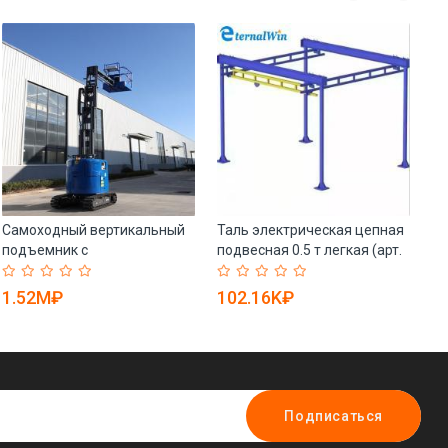
Самоходный вертикальный
Таль электрическая цепная
Ро
подъемник с
подвесная 0.5 т легкая (арт.
ст
дистанционным
25-19081148)
25
управлением (арт. 25-
1.52M₽
102.16K₽
3
19081332)
Подписаться