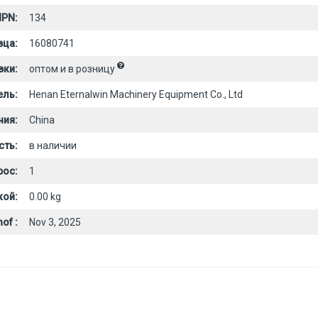
PN:
134
вца:
16080741
вки:
оптом и в розницу
ель:
Henan Eternalwin Machinery Equipment Co., Ltd
ния:
China
сть:
в наличии
рос:
1
кой:
0.00 kg
of :
Nov 3, 2025