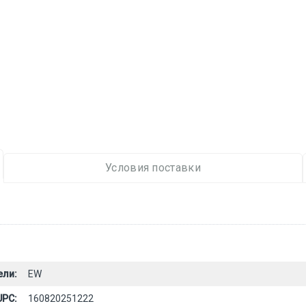
Условия поставки
ели:
EW
UPC:
160820251222