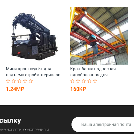
Мини-кран паук 5т для
Кран-балка подвесная
подъема стройматериалов
однобалочная для
(арт. 25-19081234)
помещений (арт. 25-
19081280)
1.24M₽
160K₽
ссылку
ие новости, обновления и