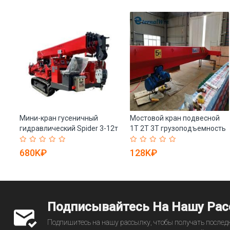
1м
Мини-кран гусеничный
Мостовой кран подвесной
гидравлический Spider 3-12т
1Т 2Т 3Т грузоподъемность
для стройки (арт. 25-
(арт. 25-19081025)
19081405)
680K₽
128K₽
Подписывайтесь На Нашу Ра
Подпишитесь на нашу рассылку, чтобы получать последн