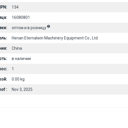
PN:
134
вца:
16080801
вки:
оптом и в розницу
ель:
Henan Eternalwin Machinery Equipment Co., Ltd
ния:
China
сть:
в наличии
рос:
1
кой:
0.00 kg
of :
Nov 3, 2025