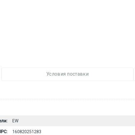
Условия поставки
ели:
EW
UPC:
160820251283