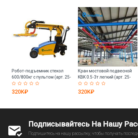
Робот-подъемник стекол
Кран мостовой подвесной
600/800кг с пультом (арт. 25-
KBK 0.5-3т легкий (арт. 25-
ый
19081355)
19081069)
320K₽
320K₽
Подписывайтесь На Нашу Ра
Подпишитесь на нашу рассылку, чтобы получать последн