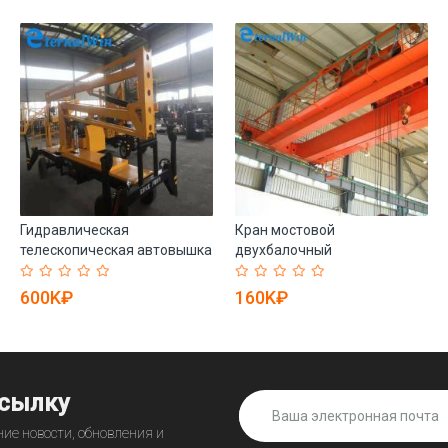
Гидравлическая
Кран мостовой
телескопическая автовышка
двухбалочный
с шарнирным подъемом
электрический коробчатый
(арт. 25-19081342)
для цеха (арт. 25-19081191)
600K₽
160K₽
ссылку
ие новости, обновления и