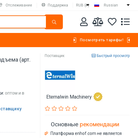
Отслеживание
Поддержка
RUB (₽)
Russian
Посмотреть тарифы!
Поставщик
Быстрый просмотр
одъема (арт.
и:
оптом и в
Eternalwin Machinery
оставщику
Основные
рекомендации
Платформа enhof.com не является