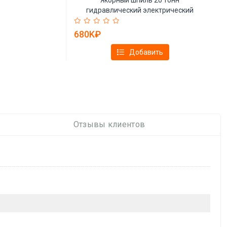
гидравлический электрический
сдвоенный барабан для судна (арт.
25-19081281)
680K₽
Добавить
Отзывы клиентов