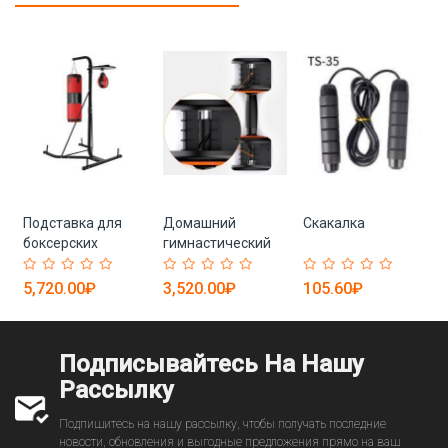
Подставка для
Домашний
Скакалка
боксерских
гимнастический
мешков
набор гантелей
5,720.00₽
3,520.00₽
105.60₽
Подписывайтесь На Нашу
Рассылку
Подпишитесь на нашу рассылку, чтобы получать последние
новости, обновления и выгодные предложения прямо на ваш