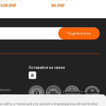
5085024)
25-5085048)
638.00₽
86.00₽
3
Подписаться
Оставайся на связи
тавщику
ддержку
и сайта, а также для улучшения и индивидуальной настройки