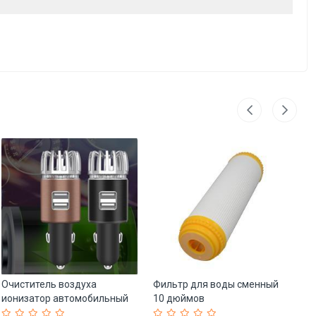
Очиститель воздуха
Фильтр для воды сменный
Кр
ионизатор автомобильный
10 дюймов
не
USB портативный (арт. 25-
высококачественный (арт.
че