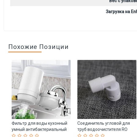
Вес с упаков
Загрузка на Enh
Похожие Позиции
Фильтр для воды кухонный
Соединитель угловой для
р
умный антибактериальный
труб водоочистителя RO
.
на кран (арт. 25-5085250)
(арт. 25-5084834)