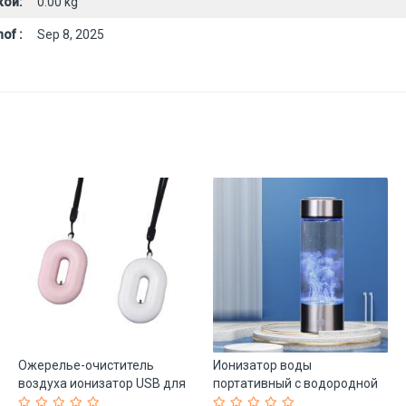
кой:
0.00 kg
of :
Sep 8, 2025
Ожерелье-очиститель
Ионизатор воды
воздуха ионизатор USB для
портативный с водородной
детей (арт. 25-5084961)
бутылкой (арт. 25-5084878)