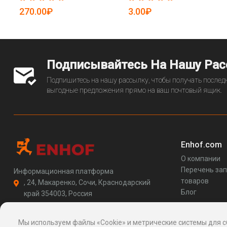
270.00₽
3.00₽
Подписывайтесь На Нашу Ра
Подпишитесь на нашу рассылку, чтобы получать последн
выгодные предложения прямо на ваш почтовый ящик.
Enhof.com
О компании
Перечень за
Информационная платформа
товаров
, 24, Макаренко, Сочи, Краснодарский
Блог
край 354003, Россия
support@enhof.com
http://enhof.com
Мы используем файлы «Cookie» и метрические системы для с