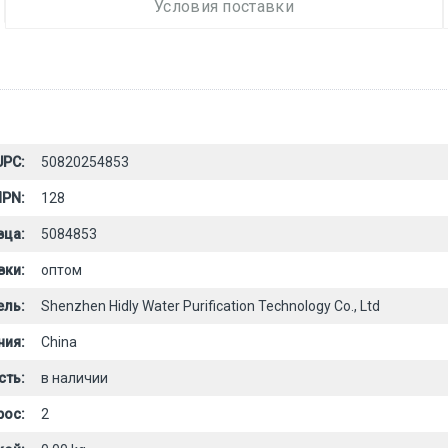
Условия поставки
UPC:
50820254853
PN:
128
вца:
5084853
вки:
оптом
ель:
Shenzhen Hidly Water Purification Technology Co., Ltd
ния:
China
сть:
в наличии
рос:
2