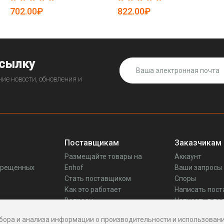
702.00₽
822.00₽
ссылку
ие новости, обновления и
Поставщикам
Заказчикам
Размещайте товары на
Аккаунт
прещенных
Enhof
Ваши запросы
Стать поставщиком
Споры
Как это работает
Написать пос
Вопросы
Написать в по
Реквизиты
бора и анализа информации о производительности и использовани