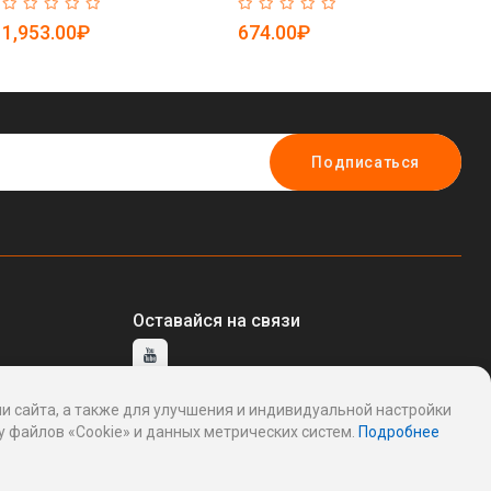
мембранный щелочной (арт.
удобный (арт. 25-5085204)
ке
25-5085195)
(а
1,953.00₽
674.00₽
1
Подписаться
Оставайся на связи
и сайта, а также для улучшения и индивидуальной настройки
тавщику
 файлов «Cookie» и данных метрических систем.
Подробнее
ддержку