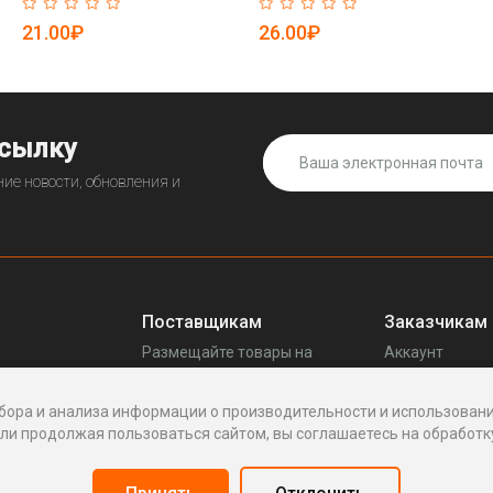
щелочной нано осадочный
картридж (арт. 25-5085079)
(арт. 25-5085075)
21.00₽
26.00₽
ссылку
ие новости, обновления и
Поставщикам
Заказчикам
Размещайте товары на
Аккаунт
прещенных
Enhof
Ваши запросы
Стать поставщиком
Споры
бора и анализа информации о производительности и использовани
Как это работает
Написать пос
и продолжая пользоваться сайтом, вы соглашаетесь на обработку
Вопросы
Написать в по
Реквизиты