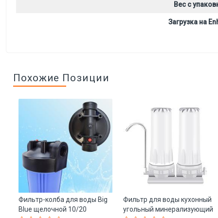
Вес с упаков
Загрузка на Enh
Похожие Позиции
Фильтр-колба для воды Big
Фильтр для воды кухонный
й
Blue щелочной 10/20
угольный минерализующий