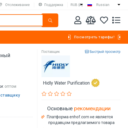
Отслеживание
Поддержка
RUB (₽)
Russian
Посмотреть тарифы!
Поставщик
Быстрый просмотр
нный
Hidly Water Purification
и:
оптом
оставщику
Основные
рекомендации
Платформа enhof.com не является
продавцом предлагаемого товара