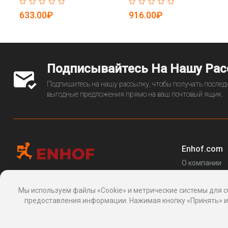
дюймов (арт. 25-5085150)
(арт. 25-5085279)
633.00₽
916.00₽
Подписывайтесь На Нашу Ра
Подпишитесь на нашу рассылку, чтобы получать последн
выгодные предложения прямо на ваш почтовый ящик.
Enhof.com
О компании
Перечень за
Информационная платформа
товаров
, 24, Макаренко, Сочи, Краснодарский
Мы используем файлы «Cookie» и метрические системы для с
Блог
край 354003, Россия
предоставления информации. Нажимая кнопку «Принять» ил
support@enhof.com
http://enhof.com