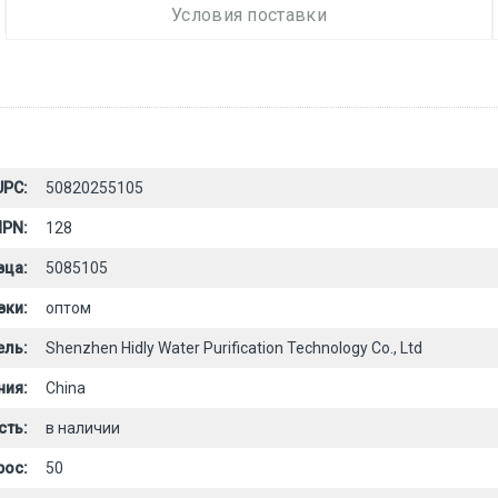
Условия поставки
UPC:
50820255105
PN:
128
вца:
5085105
вки:
оптом
ель:
Shenzhen Hidly Water Purification Technology Co., Ltd
ния:
China
сть:
в наличии
рос:
50