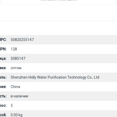
UPC:
50820255147
PN:
128
вца:
5085147
вки:
оптом
ель:
Shenzhen Hidly Water Purification Technology Co., Ltd
ния:
China
сть:
в наличии
рос:
5
кой:
0.00 kg