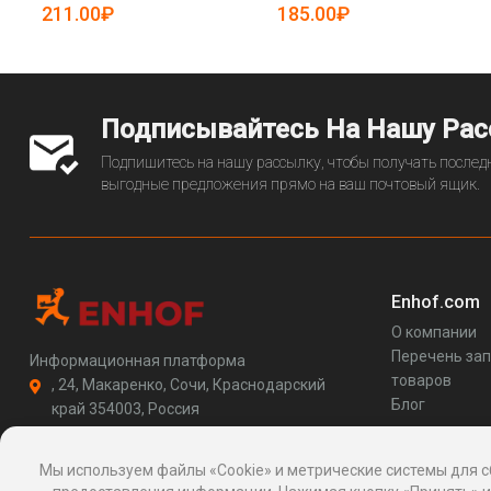
211.00₽
185.00₽
Подписывайтесь На Нашу Ра
Подпишитесь на нашу рассылку, чтобы получать последн
выгодные предложения прямо на ваш почтовый ящик.
Enhof.com
О компании
Перечень за
Информационная платформа
товаров
, 24, Макаренко, Сочи, Краснодарский
Блог
край 354003, Россия
support@enhof.com
http://enhof.com
Мы используем файлы «Cookie» и метрические системы для с