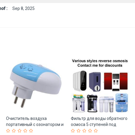
of :
Sep 8, 2025
Очиститель воздуха
Фильтр для воды обратного
портативный с озонатором и
осмоса 5 ступеней под
ионизатором (арт. 25-
мойку (арт. 25-5084930)