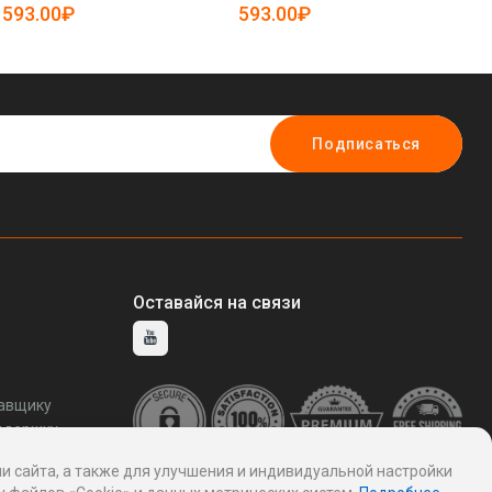
25-5085158)
50
593.00₽
593.00₽
4
Подписаться
Оставайся на связи
тавщику
ддержку
и сайта, а также для улучшения и индивидуальной настройки