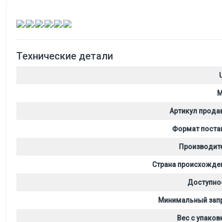
,
,
,
,
,
Технические детали
M
Артикул прода
Формат поста
Производит
Страна происхожде
Доступно
Минимальный зап
Вес с упаков