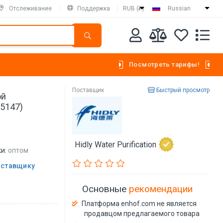
Отслеживание
Поддержка
RUB (₽)
Russian
Посмотреть тарифы!
Поставщик
Быстрый просмотр
ой
85147)
Hidly Water Purification
и:
оптом
оставщику
Основные
рекомендации
Платформа enhof.com не является
продавцом предлагаемого товара