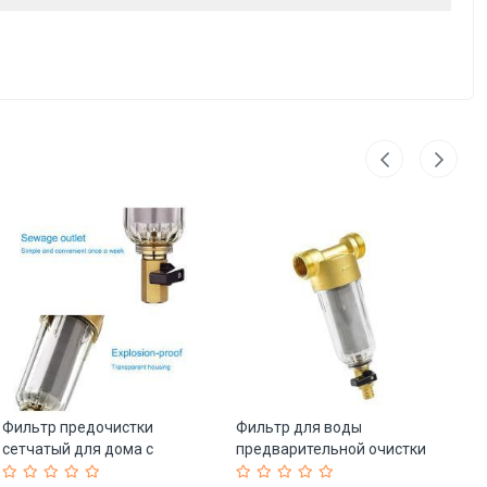
Фильтр предочистки
Фильтр для воды
Фи
сетчатый для дома с
предварительной очистки
15
обратной промывкой (арт.
для дома (арт. 25-5085180)
ун