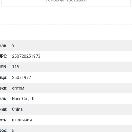
ели:
YL
UPC:
250720251973
PN:
115
вца:
25071972
вки:
оптом
ель:
Npcc Co., Ltd
ния:
China
сть:
в наличии
рос:
5