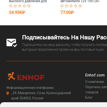
высокого давления для
автомобиля 12V 195130-
бутылкоподдувочной
6978 195130-7030 23221-
машины (арт. 25-28071753)
74021 195130-2180
54.95K₽
77.00₽
Подписывайтесь На Нашу Ра
Подпишитесь на нашу рассылку, чтобы получать последн
выгодные предложения прямо на ваш почтовый ящик.
Enhof.com
О компании
Перечень за
Информационная платформа
товаров
, 24, Макаренко, Сочи, Краснодарский
Блог
край 354003, Россия
support@enhof.com