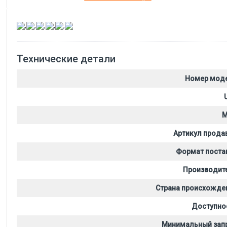
,
,
,
,
,
Технические детали
Номер мод
M
Артикул прода
Формат поста
Производит
Страна происхожде
Доступно
Минимальный зап