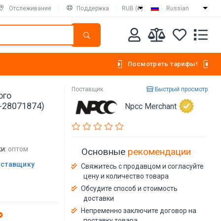
Отслеживание
Поддержка
RUB (₽)
Russian
Посмотреть тарифы!
Поставщик
Быстрый просмотр
ого
5-28071874)
Npcc Merchant
и:
оптом
Основные
рекомендации
оставщику
Свяжитесь с продавцом и согласуйте
цену и количество товара
Обсудите способ и стоимость
доставки
Непременно заключите договор на
поставку товара