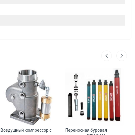
Воздушный компрессор с
Переносная буровая
Пн