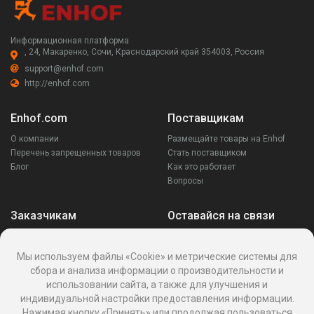
Информационная платформа
, 24, Макаренко, Сочи, Краснодарский край 354003, Россия
support@enhof.com
http://enhof.com
Enhof.com
Поставщикам
О компании
Размещайте товары на Enhof
Перечень запрещенных товаров
Стать поставщиком
Блог
Как это работает
Вопросы
Заказчикам
Оставайся на связи
Аккаунт
Ваши запросы
Мы используем файлы «Cookie» и метрические системы для
Споры
сбора и анализа информации о производительности и
Написать поставщику
использовании сайта, а также для улучшения и
Написать в поддержку
индивидуальной настройки предоставления информации.
Реквизиты
Нажимая кнопку «Принять» или продолжая пользоваться