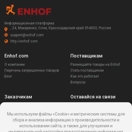
Информационная платформа
, 24, Макаренко, Сочи, Краснодарский край 354003, Россия
support@enhof.com
http://enhof.com
Enhof.com
Поставщикам
О компании
Размещайте товары на Enhof
Перечень запрещенных товаров
Стать поставщиком
Блог
Как это работает
Вопросы
Заказчикам
Оставайся на связи
Аккаунт
Ваши запросы
Мы используем файлы «Cookie» и метрические системы для
Споры
сбора и анализа информации о производительности и
Написать поставщику
использовании сайта, а также для улучшения и
Написать в поддержку
индивидуальной настройки предоставления информации.