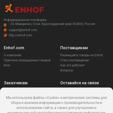
Информационная платформа
, 24, Макаренко, Сочи, Краснодарский край 354003, Россия
support@enhof.com
http://enhof.com
Enhof.com
Поставщикам
О компании
Размещайте товары на Enhof
Перечень запрещенных товаров
Стать поставщиком
Блог
Как это работает
Вопросы
Заказчикам
Оставайся на связи
Аккаунт
Ваши запросы
Мы используем файлы «Cookie» и метрические системы для
Споры
сбора и анализа информации о производительности и
Написать поставщику
использовании сайта, а также для улучшения и
Написать в поддержку
индивидуальной настройки предоставления информации.