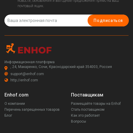
новости, обновления и выгодные предложения прямо на ваш
почтовый ящик.
Подписаться
Информационная платформа
, 24, Макаренко, Сочи, Краснодарский край 354003, Россия
support@enhof.com
http://enhof.com
Enhof.com
Поставщикам
О компании
Размещайте товары на Enhof
Перечень запрещенных товаров
Стать поставщиком
Блог
Как это работает
Вопросы