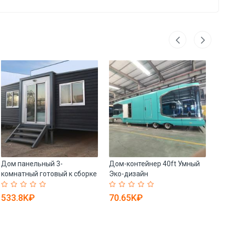
Дом панельный 3-
Дом-контейнер 40ft Умный
До
комнатный готовый к сборке
Эко-дизайн
ку
(арт. 25-30072117)
Водонепроницаемый (арт.
(а
26-1090304)
533.8K₽
70.65K₽
5