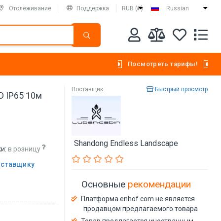
Отслеживание
Поддержка
RUB (₽)
Russian
Посмотреть тарифы!
Поставщик
Быстрый просмотр
D IP65 10м
Shandong Endless Landscape
и:
в розницу
оставщику
Основные
рекомендации
Платформа enhof.com не является
продавцом предлагаемого товара