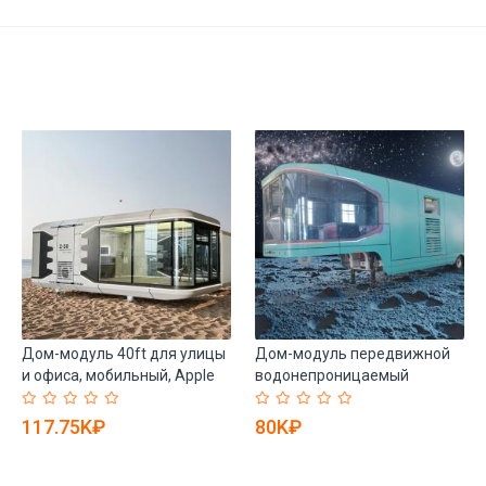
Дом-модуль 40ft для улицы
Дом-модуль передвижной
и офиса, мобильный, Apple
водонепроницаемый
Cabin (арт. 26-1090093)
стальной капсула (арт. 26-
1090294)
117.75K₽
80K₽