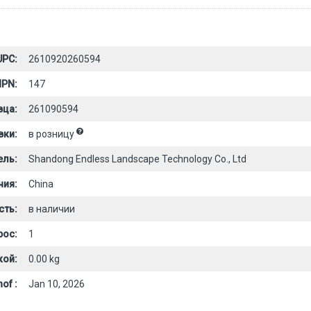
UPC:
2610920260594
PN:
147
вца:
261090594
вки:
в розницу
ель:
Shandong Endless Landscape Technology Co., Ltd
ния:
China
сть:
в наличии
рос:
1
кой:
0.00 kg
of :
Jan 10, 2026