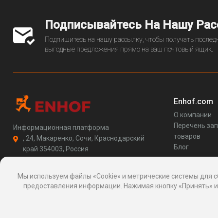
Подписывайтесь На Нашу Ра
Подпишитесь на нашу рассылку, чтобы получать последн
выгодные предложения прямо на ваш почтовый ящик.
Enhof.com
О компании
Перечень за
Информационная платформа
товаров
, 24, Макаренко, Сочи, Краснодарский
Блог
край 354003, Россия
support@enhof.com
http://enhof.com
Мы используем файлы «Cookie» и метрические системы для с
предоставления информации. Нажимая кнопку «Принять» ил