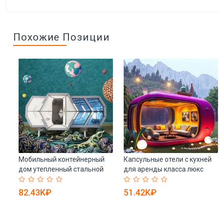
Похожие Позиции
Мобильный контейнерный
Капсульные отели с кухней
дом утепленный стальной
для аренды класса люкс
ки
каркас водонепроницаемый
(арт. 26-1090354)
(арт. 26-1090045)
82.43K₽
51.42K₽