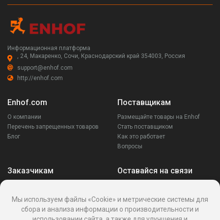
Информационная платформа
, 24, Макаренко, Сочи, Краснодарский край 354003, Россия
support@enhof.com
http://enhof.com
Enhof.com
Поставщикам
О компании
Размещайте товары на Enhof
Перечень запрещенных товаров
Стать поставщиком
Блог
Как это работает
Вопросы
Заказчикам
Оставайся на связи
Аккаунт
Ваши запросы
Мы используем файлы «Cookie» и метрические системы для
Споры
сбора и анализа информации о производительности и
Написать поставщику
использовании сайта, а также для улучшения и