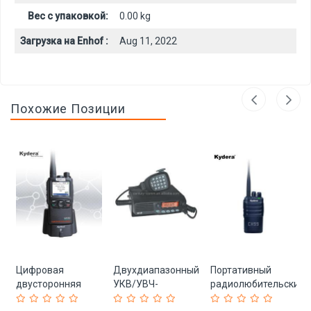
Вес с упаковкой:
0.00 kg
Загрузка на Enhof :
Aug 11, 2022
Похожие Позиции
Цифровая
Двухдиапазонный
Портативный
F
двусторонняя
УКВ/УВЧ-
радиолюбительский
радиостанция
радиомобильный
передатчик 10 км