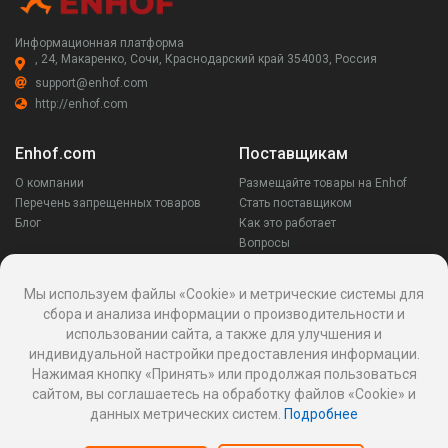
Информационная платформа
, 24, Макаренко, Сочи, Краснодарский край 354003, Россия
support@enhof.com
http://enhof.com
Enhof.com
Поставщикам
О компании
Размещайте товары на Enhof
Перечень запрещенных товаров
Стать поставщиком
Блог
Как это работает
Вопросы
Заказчикам
Оставайся на связи
Мы используем файлы «Cookie» и метрические системы для
сбора и анализа информации о производительности и
Аккаунт
использовании сайта, а также для улучшения и
Ваши запросы
индивидуальной настройки предоставления информации.
Споры
Нажимая кнопку «Принять» или продолжая пользоваться
Написать поставщику
сайтом, вы соглашаетесь на обработку файлов «Cookie» и
Написать в поддержку
данных метрических систем.
Подробнее
Реквизиты