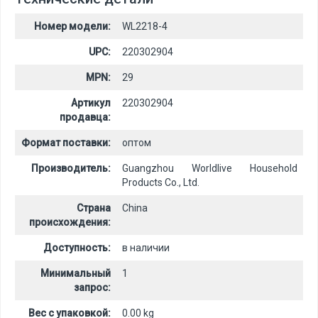
Номер модели:
WL2218-4
UPC:
220302904
MPN:
29
Артикул
220302904
продавца:
Формат поставки:
оптом
Производитель:
Guangzhou Worldlive Household
Products Co., Ltd.
Страна
China
происхождения:
Доступность:
в наличии
Минимальный
1
запрос:
Вес с упаковкой:
0.00 kg