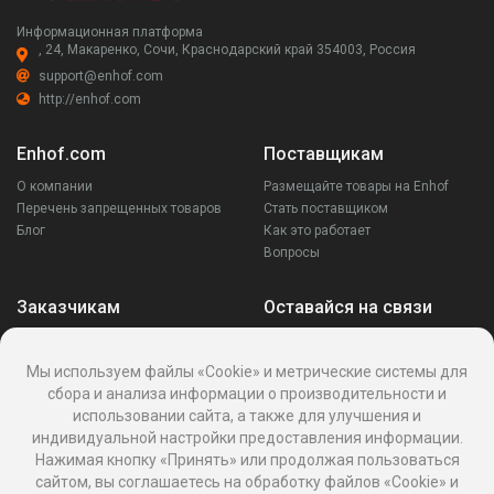
Информационная платформа
, 24, Макаренко, Сочи, Краснодарский край 354003, Россия
support@enhof.com
http://enhof.com
Enhof.com
Поставщикам
О компании
Размещайте товары на Enhof
Перечень запрещенных товаров
Стать поставщиком
Блог
Как это работает
Вопросы
Заказчикам
Оставайся на связи
Аккаунт
Ваши запросы
Мы используем файлы «Cookie» и метрические системы для
Споры
сбора и анализа информации о производительности и
Написать поставщику
использовании сайта, а также для улучшения и
Написать в поддержку
индивидуальной настройки предоставления информации.
Реквизиты
Нажимая кнопку «Принять» или продолжая пользоваться
сайтом, вы соглашаетесь на обработку файлов «Cookie» и