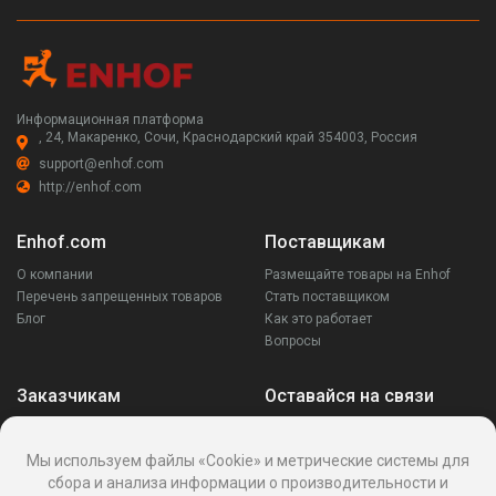
Информационная платформа
, 24, Макаренко, Сочи, Краснодарский край 354003, Россия
support@enhof.com
http://enhof.com
Enhof.com
Поставщикам
О компании
Размещайте товары на Enhof
Перечень запрещенных товаров
Стать поставщиком
Блог
Как это работает
Вопросы
Заказчикам
Оставайся на связи
Аккаунт
Ваши запросы
Мы используем файлы «Cookie» и метрические системы для
Споры
сбора и анализа информации о производительности и
Написать поставщику