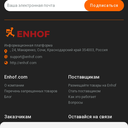
Подписаться
Информационная платформа
, 24, Макаренко, Сочи, Краснодарский край 354003, Россия
support@enhof.com
http://enhof.com
Enhof.com
Поставщикам
О компании
Размещайте товары на Enhof
Перечень запрещенных товаров
Стать поставщиком
Блог
Как это работает
Вопросы
Заказчикам
Оставайся на связи
Аккаунт