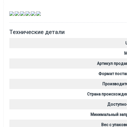
,
,
,
,
,
Технические детали
M
Артикул прода
Формат поста
Производит
Страна происхожде
Доступно
Минимальный зап
Вес с упаков