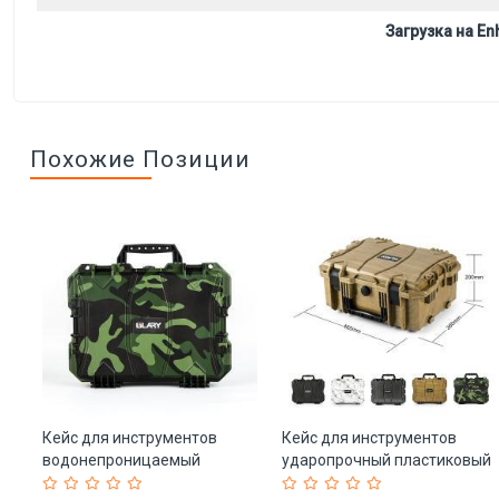
Загрузка на Enh
Похожие Позиции
ка
Кейс для инструментов
Кейс для инструментов
водонепроницаемый
ударопрочный пластиковый
пластиковый
с ручкой (арт. 25-19082821)