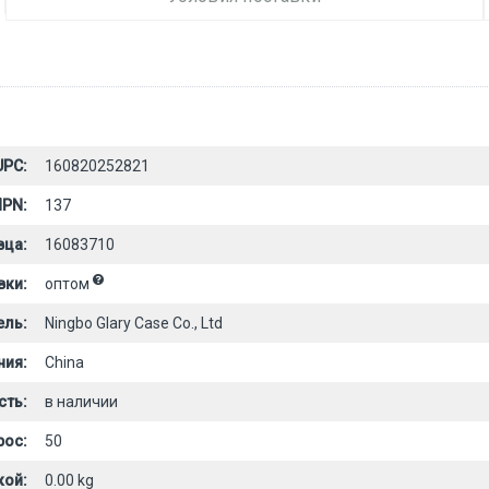
UPC:
160820252821
PN:
137
вца:
16083710
вки:
оптом
ель:
Ningbo Glary Case Co., Ltd
ния:
China
сть:
в наличии
рос:
50
кой:
0.00 kg