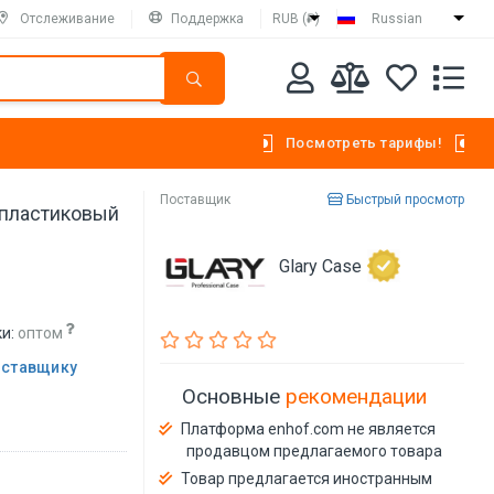
Отслеживание
Поддержка
RUB (₽)
Russian
Посмотреть тарифы!
Поставщик
Быстрый просмотр
 пластиковый
Glary Case
и:
оптом
оставщику
Основные
рекомендации
Платформа enhof.com не является
продавцом предлагаемого товара
Товар предлагается иностранным