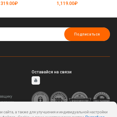
25-19082829)
25-19082848)
19
319.00₽
1,119.00₽
1
Подписаться
Оставайся на связи
тавщику
ддержку
и сайта, а также для улучшения и индивидуальной настройки