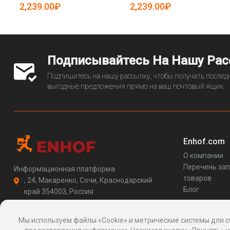
многофункциональный (арт.
2,239.00₽
2,239.00₽
25-19082820)
Подписывайтесь На Нашу Ра
Подпишитесь на нашу рассылку, чтобы получать последн
выгодные предложения прямо на ваш почтовый ящик.
Enhof.com
О компании
Перечень за
Информационная платформа
товаров
, 24, Макаренко, Сочи, Краснодарский
Блог
край 354003, Россия
support@enhof.com
http://enhof.com
Мы используем файлы «Cookie» и метрические системы для с