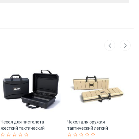
Чехол для пистолета
Чехол для оружия
Ке
жесткий тактический
тактический легкий
пл
защитный для улицы (арт.
пылезащитный мягкий (арт.
пе