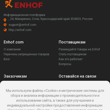
Информационная платформа
, 24, Макаренко, Сочи, Краснодарский край 354003, Россия
support@enhof.com
http://enhof.com
Enhof.com
Поставщикам
О компании
Размещайте товары на Enhof
Перечень запрещенных товаров
Стать поставщиком
Блог
Как это работает
Вопросы
Заказчикам
Оставайся на связи
Аккаунт
Ваши запросы
Мы используем файлы «Cookie» и метрические системы для
Споры
сбора и анализа информации о производительности и
Написать поставщику
использовании сайта, а также для улучшения и
Написать в поддержку
индивидуальной настройки предоставления информации.
Реквизиты