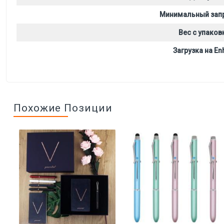
Минимальный зап
Вес с упаков
Загрузка на Enh
Похожие Позиции