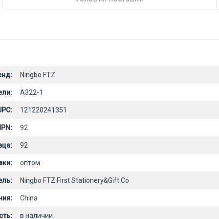
енд:
Ningbo FTZ
ели:
A322-1
UPC:
121220241351
PN:
92
вца:
92
вки:
оптом
ель:
Ningbo FTZ First Stationery&Gift Co
ния:
China
сть:
в наличии