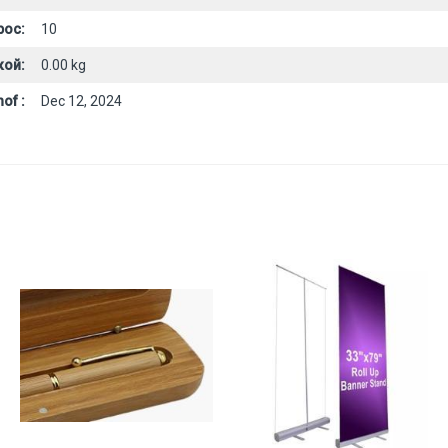
рос:
10
кой:
0.00 kg
of :
Dec 12, 2024