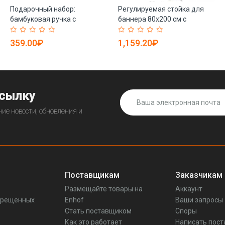
Подарочный набор:
Регулируемая стойка для
бамбуковая ручка с
баннера 80x200 см с
металлическим стержнем,
логотипом, экономичная
футляр на заказ (арт.
(арт. 21102922)
359.00₽
1,159.20₽
2611747)
ссылку
ие новости, обновления и
Поставщикам
Заказчикам
Размещайте товары на
Аккаунт
прещенных
Enhof
Ваши запросы
Стать поставщиком
Споры
Как это работает
Написать пос