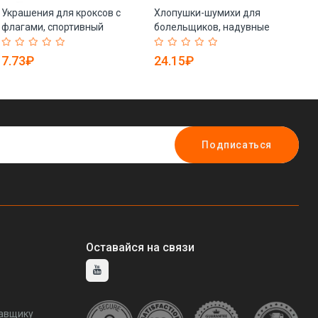
Украшения для кроксов с
Хлопушки-шумихи для
Ле
флагами, спортивный
болельщиков, надувные
пл
дизайн, PVC (арт. 21102937)
палочки для спорта (арт.
пе
21102972)
21
7.73₽
24.15₽
9
Подписаться
Оставайся на связи
тавщику