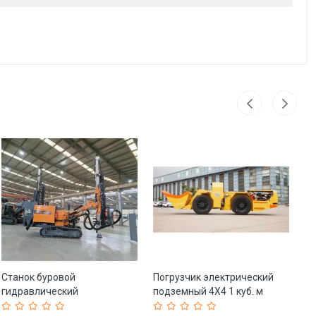
Станок буровой
Погрузчик электрический
М
гидравлический
подземный 4X4 1 куб. м
ги
портативный для шахт (арт.
дизельный (арт. 25-5082017)
дв