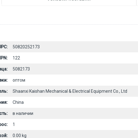
UPC:
50820252173
PN:
122
вца:
5082173
вки:
оптом
ель:
Shaanxi Kaishan Mechanical & Electrical Equipment Co., Ltd
ния:
China
сть:
в наличии
рос:
1
кой:
0.00 kg