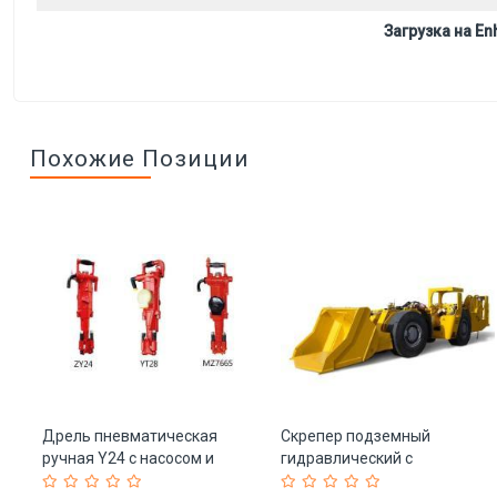
Загрузка на Enh
Похожие Позиции
Дрель пневматическая
Скрепер подземный
м
ручная Y24 с насосом и
гидравлический с
1)
воздушной опорой (арт. 25-
двигателем Deutz для руды