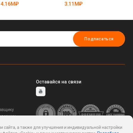
25-5082074)
ту
4.16M₽
3.11M₽
2
Подписаться
Оставайся на связи
тавщику
ддержку
и сайта, а также для улучшения и индивидуальной настройки