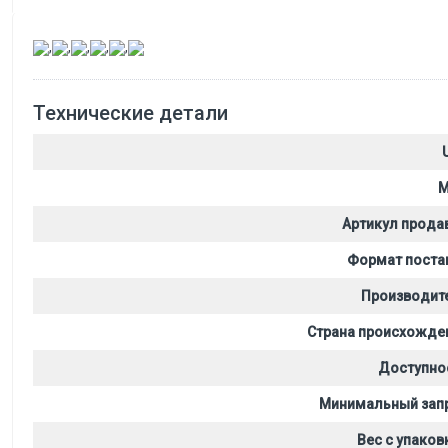
,
,
,
,
,
Технические детали
M
Артикул прода
Формат поста
Производит
Страна происхожде
Доступно
Минимальный зап
Вес с упаков