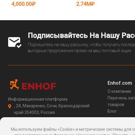
5081924)
(арт. 25-5082102)
4,000.00₽
2.74M₽
Подписывайтесь На Нашу Ра
Подпишитесь на нашу рассылку, чтобы получать последн
выгодные предложения прямо на ваш почтовый ящик.
Enhof.com
О компании
Перечень за
Информационная платформа
товаров
, 24, Макаренко, Сочи, Краснодарский
Блог
край 354003, Россия
support@enhof.com
http://enhof.com
Мы используем файлы «Cookie» и метрические системы для с