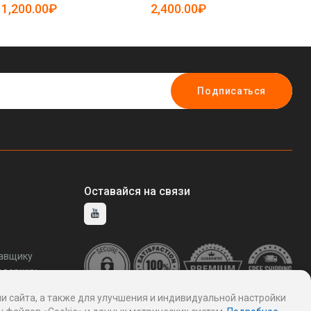
5081739)
5081615)
50
1,200.00₽
2,400.00₽
1
Подписаться
Оставайся на связи
тавщику
ддержку
и сайта, а также для улучшения и индивидуальной настройки