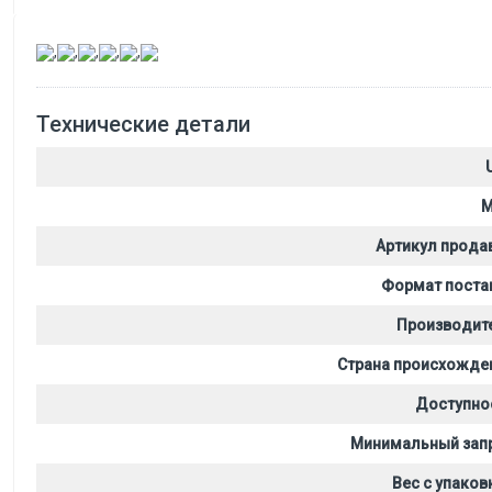
,
,
,
,
,
Технические детали
M
Артикул прода
Формат поста
Производит
Страна происхожде
Доступно
Минимальный зап
Вес с упаков