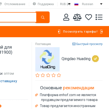
Отслеживание
Поддержка
RUB (₽)
Russian
Посмотреть тарифы!
Поставщик
Быстрый просмотр
ий для
81900)
Qingdao Huading
и:
оптом
оставщику
Основные
рекомендации
Платформа enhof.com не является
продавцом предлагаемого товара
Товар предлагается иностранным