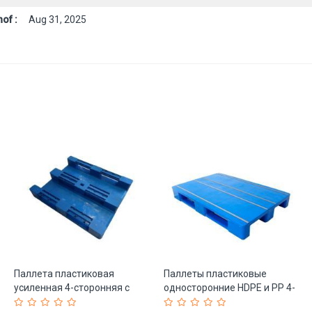
of :
Aug 31, 2025
Паллета пластиковая
Паллеты пластиковые
усиленная 4-сторонняя с
односторонние HDPE и PP 4-
усилением сталью (арт. 25-
сторонние (арт. 25-5081613)