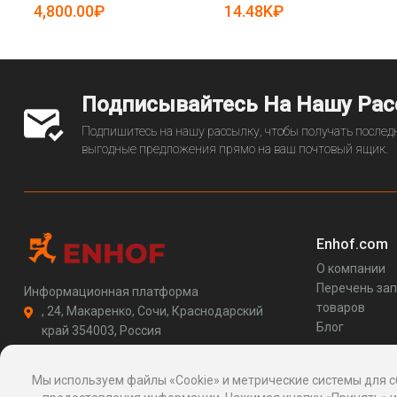
4,800.00₽
14.48K₽
Подписывайтесь На Нашу Ра
Подпишитесь на нашу рассылку, чтобы получать последн
выгодные предложения прямо на ваш почтовый ящик.
Enhof.com
О компании
Перечень за
Информационная платформа
товаров
, 24, Макаренко, Сочи, Краснодарский
Блог
край 354003, Россия
support@enhof.com
http://enhof.com
Мы используем файлы «Cookie» и метрические системы для с