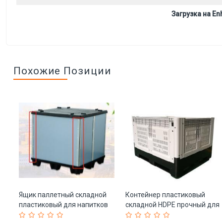
Загрузка на Enh
Похожие Позиции
Ящик паллетный складной
Контейнер пластиковый
ия
пластиковый для напитков
складной HDPE прочный для
7)
(арт. 25-5081794)
хранения (арт. 25-5081919)