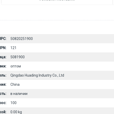
UPC:
50820251900
PN:
121
вца:
5081900
вки:
оптом
ель:
Qingdao Huading Industry Co., Ltd
ния:
China
сть:
в наличии
рос:
100
кой:
0.00 kg