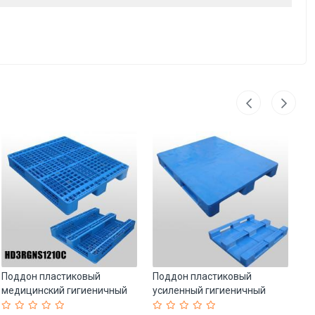
Поддон пластиковый
Поддон пластиковый
Па
медицинский гигиеничный
усиленный гигиеничный
те
4-сторонний (арт. 25-
1200*1000 мм (арт. 25-
ст