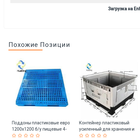
Загрузка на Enh
Похожие Позиции
ый
Поддоны пластиковые евро
Контейнер пластиковый
1200x1200 б/у пищевые 4-
усиленный для хранения и
сторонние (арт. 25-5081559)
транспортировки (арт. 25-