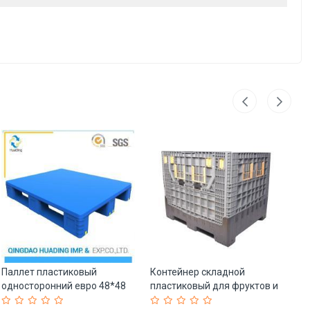
Паллет пластиковый
Контейнер складной
По
односторонний евро 48*48
пластиковый для фруктов и
ст
для склада (арт. 25-5081754)
овощей (арт. 25-5081875)
12