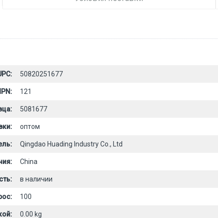
UPC:
50820251677
PN:
121
вца:
5081677
вки:
оптом
ель:
Qingdao Huading Industry Co., Ltd
ния:
China
сть:
в наличии
рос:
100
кой:
0.00 kg