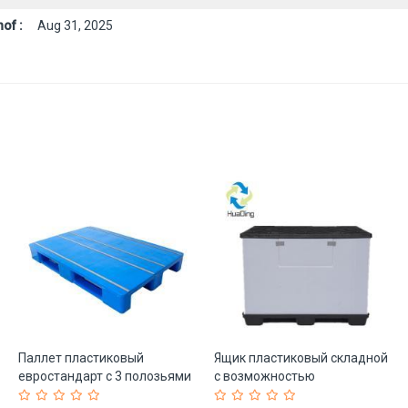
of :
Aug 31, 2025
Паллет пластиковый
Ящик пластиковый складной
евростандарт с 3 полозьями
с возможностью
48*40 (арт. 25-5081563)
штабелирования (арт. 25-