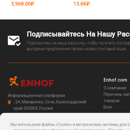
5081649)
3,968.00₽
13.6K₽
Подписывайтесь На Нашу Ра
Подпишитесь на нашу рассылку, чтобы получать последн
выгодные предложения прямо на ваш почтовый ящик.
Enhof.com
О компании
Перечень за
Информационная платформа
товаров
, 24, Макаренко, Сочи, Краснодарский
Блог
край 354003, Россия
support@enhof.com
http://enhof.com
Мы используем файлы «Cookie» и метрические системы для с