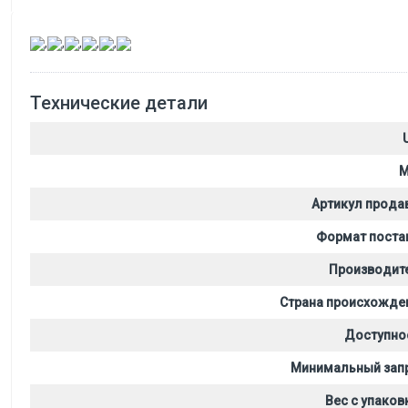
,
,
,
,
,
Технические детали
M
Артикул прода
Формат поста
Производит
Страна происхожде
Доступно
Минимальный зап
Вес с упаков