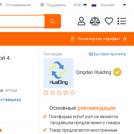
Отслеживание
Поддержка
RUB (₽)
Russian
Посмотреть тарифы!
Поставщик
Быстрый просмотр
й 4-
)
Qingdao Huading
и:
оптом
оставщику
Основные
рекомендации
Платформа enhof.com не является
продавцом предлагаемого товара
Товар предлагается иностранным